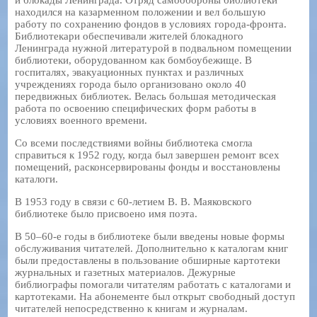
находился на казарменном положении и вел большую
работу по сохранению фондов в условиях города-фронта.
Библиотекари обеспечивали жителей блокадного
Ленинграда нужной литературой в подвальном помещении
библиотеки, оборудованном как бомбоубежище. В
госпиталях, эвакуационных пунктах и различных
учреждениях города было организовано около 40
передвижных библиотек. Велась большая методическая
работа по освоению специфических форм работы в
условиях военного времени.
Со всеми последствиями войны библиотека смогла
справиться к 1952 году, когда был завершен ремонт всех
помещений, расконсервированы фонды и восстановлены
каталоги.
В 1953 году в связи с 60-летием В. В. Маяковского
библиотеке было присвоено имя поэта.
В 50–60-е годы в библиотеке были введены новые формы
обслуживания читателей. Дополнительно к каталогам книг
были предоставлены в пользование обширные картотеки
журнальных и газетных материалов. Дежурные
библиографы помогали читателям работать с каталогами и
картотеками. На абонементе был открыт свободный доступ
читателей непосредственно к книгам и журналам.