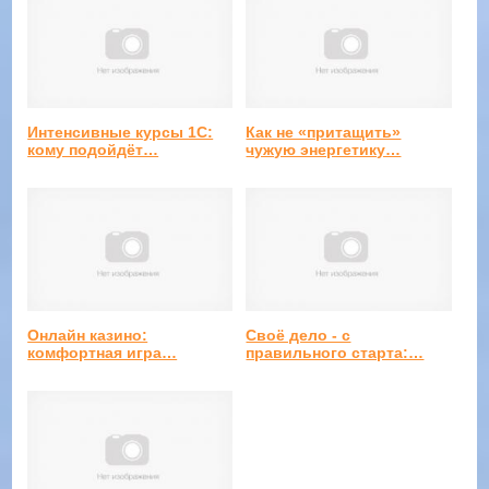
Интенсивные курсы 1С:
Как не «притащить»
кому подойдёт…
чужую энергетику…
Онлайн казино:
Своё дело - с
комфортная игра…
правильного старта:…