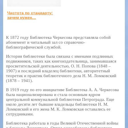
Чистота по стандарту:
зачем нужен…
К 1872 году Библиотека Черкесова представляла собой
абонемент и читальный зал со справочно-
библиографической службой.
История библиотеки была связана с именами подлинных
подвижников, таких как книгоиздательница, занимавшаяся
просветительской деятельностью, О. Н. Попова (1848 –
1907) и последний владелец библиотеки, авторитетный
теоретик и практик библиотечного дела Н. М. Ломковский
(1878 – 1941).
В 1919 году по его инициативе Библиотека А. А. Черкесова
была национализирована и стала основным ядром
центральной коммунальной библиотеки Петрограда. Еще
около десяти лет бывшие владельцы библиотеки Н. М.
Ломковский и его жена М. К. Ломковская оставались ее
сотрудниками.
Библиотека работала в годы Великой Отечественной войны
и блокады Ленинграда. Отряд самообороны библиотеки