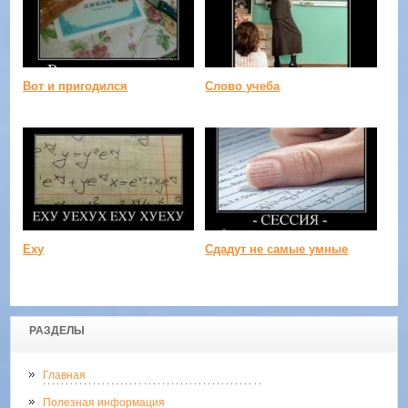
Вот и пригодился
Слово учеба
Еху
Сдадут не самые умные
РАЗДЕЛЫ
Главная
Полезная информация