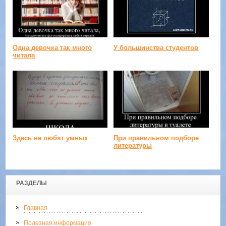
Одна девочка так много
У большинства студентов
читала
Здесь не любят умных
При правильном подборе
литературы
РАЗДЕЛЫ
Главная
Полезная информация