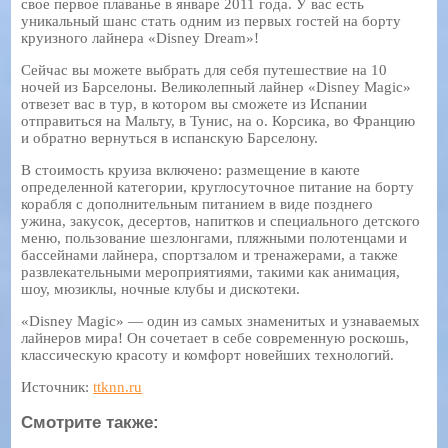
свое первое плаванье в январе 2011 года. У вас есть
уникальный шанс стать одним из первых гостей на борту
круизного лайнера «Disney Dream»!
Сейчас вы можете выбрать для себя путешествие на 10
ночей из Барселоны. Великолепный лайнер «Disney Magic»
отвезет вас в тур, в котором вы сможете из Испании
отправиться на Мальту, в Тунис, на о. Корсика, во Францию
и обратно вернуться в испанскую Барселону.
В стоимость круиза включено: размещение в каюте
определенной категории, круглосуточное питание на борту
корабля с дополнительным питанием в виде позднего
ужина, закусок, десертов, напитков и специального детского
меню, пользование шезлонгами, пляжными полотенцами и
бассейнами лайнера, спортзалом и тренажерами, а также
развлекательными мероприятиями, такими как анимация,
шоу, мюзиклы, ночные клубы и дискотеки.
«Disney Magic» — один из самых знаменитых и узнаваемых
лайнеров мира! Он сочетает в себе современную роскошь,
классическую красоту и комфорт новейших технологий.
Источник:
ttknn.ru
Смотрите также: