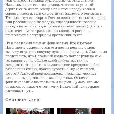
только хлеба и зрелищ. Руководствуясь этим знанием,
Навальный дает столько зрелищ, что только успевай
держаться за живот, обещая при этом народу хлеба и
справедливости, если он достигнет желаемого результата.
Тем, кто изучал историю России понятно, что сытым народ
наш российский бывал редко, справедливости вообще
никогда не было (это для детей в книжках пишут). А вот к
политическим театральным постановкам россияне
привлекаются регулярно на протяжении веков.
Ну и последний момент, финансовый. Кто блоггеру
Навальному выделил столько денег на ведение судов,
выплату штрафов, покупку нужной информации. Даже, если
представить, что Навальный когда-то погрел руки на чем-
то, например, на общаке какой-нибудь партии, то
вкладывать эти деньги в сомнительное предприятие без
разрешения сверху, просто дурость. Яндекс кошелек,
который Алексей прорекламировал несколько месяцев
назад, не выдерживает никакой критики. Остается
финансирование влиятельными лицами. Думаю, что мы
очень скоро узнаем о том, кому Навальный так усердно
расчищает путь.
Смотрите также: