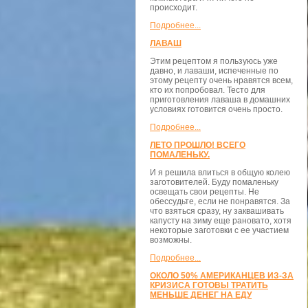
происходит.
Подробнее...
ЛАВАШ
Этим рецептом я пользуюсь уже
давно, и лаваши, испеченные по
этому рецепту очень нравятся всем,
кто их попробовал. Тесто для
приготовления лаваша в домашних
условиях готовится очень просто.
Подробнее...
ЛЕТО ПРОШЛО! ВСЕГО
ПОМАЛЕНЬКУ.
И я решила влиться в общую колею
заготовителей. Буду помаленьку
освещать свои рецепты. Не
обессудьте, если не понравятся. За
что взяться сразу, ну заквашивать
капусту на зиму еще рановато, хотя
некоторые заготовки с ее участием
возможны.
Подробнее...
ОКОЛО 50% АМЕРИКАНЦЕВ ИЗ-ЗА
КРИЗИСА ГОТОВЫ ТРАТИТЬ
МЕНЬШЕ ДЕНЕГ НА ЕДУ