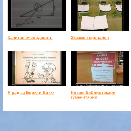
Капитан очевидность
Экзамен провален
Я рад за Борю и Витю
Не все библиотекари
гуманитарии