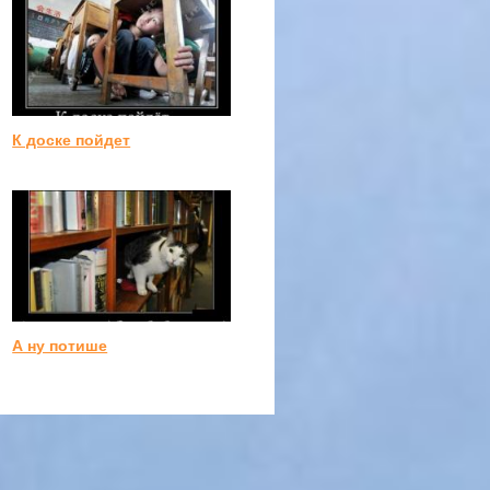
К доске пойдет
А ну потише