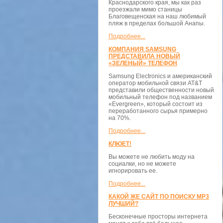
Краснодарского края, мы как раз
проезжали мимо станицы
Благовещенская на наш любимый
пляж в пределах большой Анапы.
Подробнее...
КОМПАНИЯ SAMSUNG
ПРЕДСТАВИЛА НОВЫЙ
«ЗЕЛЕНЫЙ» ТЕЛЕФОН
Samsung Electronics и американский
оператор мобильной связи AT&T
представили общественности новый
мобильный телефон под названием
«Evergreen», который состоит из
переработанного сырья примерно
на 70%.
Подробнее...
КЛЮЕТ!
Вы можете не любить моду на
социалки, но не можете
игнорировать ее.
Подробнее...
КАКОЙ ЖЕ САЙТ ПО ПОИСКУ MP3
ЛУЧШИЙ?
Бесконечные просторы интернета