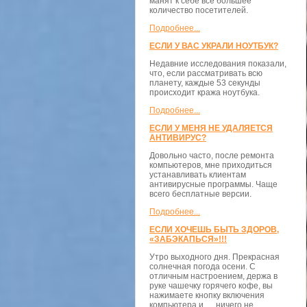
манят к себе всё большее
количество посетителей.
Подробнее...
ЕСЛИ У ВАС УКРАЛИ НОУТБУК?
Недавние исследования показали,
что, если рассматривать всю
планету, каждые 53 секунды
происходит кража ноутбука.
Подробнее...
ЕСЛИ У МЕНЯ НЕ УДАЛЯЕТСЯ
АНТИВИРУС?
Довольно часто, после ремонта
компьютеров, мне приходиться
устанавливать клиентам
антивирусные программы. Чаще
всего бесплатные версии.
Подробнее...
ЕСЛИ ХОЧЕШЬ БЫТЬ ЗДОРОВ,
«ЗАБЭКАПЬСЯ»!!!
Утро выходного дня. Прекрасная
солнечная погода осени. С
отличным настроением, держа в
руке чашечку горячего кофе, вы
нажимаете кнопку включения
компьютера и … ничего не