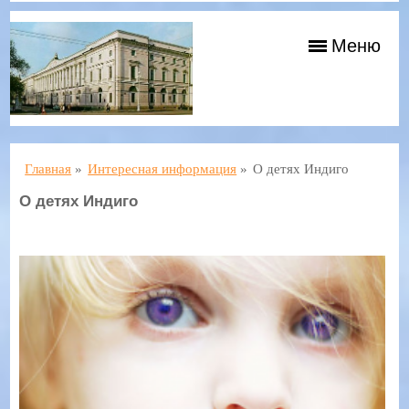
Меню
Главная
»
Интересная информация
»
О детях Индиго
О детях Индиго