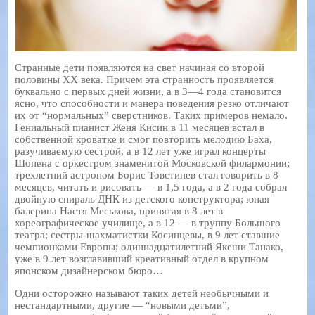
Странные дети появляются на свет начиная со второй
половины XX века. Причем эта странность проявляется
буквально с первых дней жизни, а в 3—4 года становится
ясно, что способности и манера поведения резко отличают
их от “нормальных” сверстников. Таких примеров немало.
Гениальный пианист Женя Кисин в 11 месяцев встал в
собственной кроватке и смог повторить мелодию Баха,
разучиваемую сестрой, а в 12 лет уже играл концерты
Шопена с оркестром знаменитой Московской филармонии;
трехлетний астроном Борис Товстинев стал говорить в 8
месяцев, читать и рисовать — в 1,5 года, а в 2 года собрал
двойную спираль ДНК из детского конструктора; юная
балерина Настя Меськова, принятая в 8 лет в
хореографическое училище, а в 12 — в труппу Большого
театра; сестры-шахматистки Косинцевы, в 9 лет ставшие
чемпионками Европы; одиннадцатилетний Якеши Танако,
уже в 9 лет возглавивший креативный отдел в крупном
японском дизайнерском бюро…
Одни осторожно называют таких детей необычными и
нестандартными, другие — “новыми детьми”,