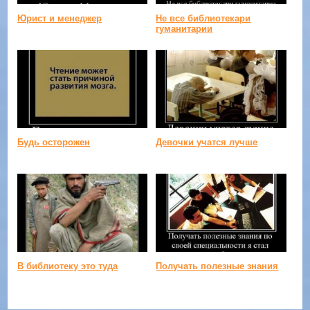
Юрист и менеджер
Не все библиотекари
гуманитарии
Будь осторожен
Девочки учатся лучше
В библиотеку это туда
Получать полезные знания