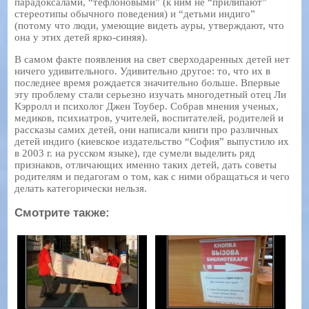
парадоксалами, “тефлоновыми” (к ним не “прилипают”
стереотипы обычного поведения) и “детьми индиго”
(потому что люди, умеющие видеть ауры, утверждают, что
она у этих детей ярко-синяя).
В самом факте появления на свет сверходаренных детей нет
ничего удивительного. Удивительно другое: то, что их в
последнее время рождается значительно больше. Впервые
эту проблему стали серьезно изучать многодетный отец Ли
Кэрролл и психолог Джен Тоубер. Собрав мнения ученых,
медиков, психиатров, учителей, воспитателей, родителей и
рассказы самих детей, они написали книги про различных
детей индиго (киевское издательство “София” выпустило их
в 2003 г. на русском языке), где сумели выделить ряд
признаков, отличающих именно таких детей, дать советы
родителям и педагогам о том, как с ними обращаться и чего
делать категорически нельзя.
Смотрите также: