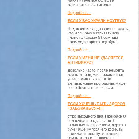
манят к себе всё большее
количество посетителей.
Подробнее...
ЕСЛИ У ВАС УКРАЛИ НОУТБУК?
Недавние исследования показали,
что, если рассматривать всю
планету, каждые 53 секунды
происходит кража ноутбука.
Подробнее...
ЕСЛИ У МЕНЯ НЕ УДАЛЯЕТСЯ
АНТИВИРУС?
Довольно часто, после ремонта
компьютеров, мне приходиться
устанавливать клиентам
антивирусные программы. Чаще
всего бесплатные версии.
Подробнее...
ЕСЛИ ХОЧЕШЬ БЫТЬ ЗДОРОВ,
«ЗАБЭКАПЬСЯ»!!!
Утро выходного дня. Прекрасная
солнечная погода осени. С
отличным настроением, держа в
руке чашечку горячего кофе, вы
нажимаете кнопку включения
компьютера и … ничего не