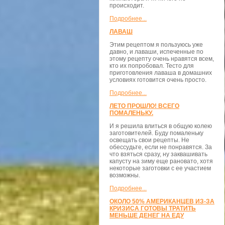
происходит.
Подробнее...
ЛАВАШ
Этим рецептом я пользуюсь уже
давно, и лаваши, испеченные по
этому рецепту очень нравятся всем,
кто их попробовал. Тесто для
приготовления лаваша в домашних
условиях готовится очень просто.
Подробнее...
ЛЕТО ПРОШЛО! ВСЕГО
ПОМАЛЕНЬКУ.
И я решила влиться в общую колею
заготовителей. Буду помаленьку
освещать свои рецепты. Не
обессудьте, если не понравятся. За
что взяться сразу, ну заквашивать
капусту на зиму еще рановато, хотя
некоторые заготовки с ее участием
возможны.
Подробнее...
ОКОЛО 50% АМЕРИКАНЦЕВ ИЗ-ЗА
КРИЗИСА ГОТОВЫ ТРАТИТЬ
МЕНЬШЕ ДЕНЕГ НА ЕДУ