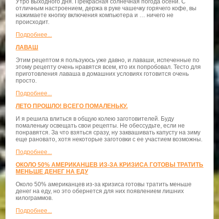
Утро выходного дня. Прекрасная солнечная погода осени. С
отличным настроением, держа в руке чашечку горячего кофе, вы
нажимаете кнопку включения компьютера и … ничего не
происходит.
Подробнее...
ЛАВАШ
Этим рецептом я пользуюсь уже давно, и лаваши, испеченные по
этому рецепту очень нравятся всем, кто их попробовал. Тесто для
приготовления лаваша в домашних условиях готовится очень
просто.
Подробнее...
ЛЕТО ПРОШЛО! ВСЕГО ПОМАЛЕНЬКУ.
И я решила влиться в общую колею заготовителей. Буду
помаленьку освещать свои рецепты. Не обессудьте, если не
понравятся. За что взяться сразу, ну заквашивать капусту на зиму
еще рановато, хотя некоторые заготовки с ее участием возможны.
Подробнее...
ОКОЛО 50% АМЕРИКАНЦЕВ ИЗ-ЗА КРИЗИСА ГОТОВЫ ТРАТИТЬ
МЕНЬШЕ ДЕНЕГ НА ЕДУ
Около 50% американцев из-за кризиса готовы тратить меньше
денег на еду, но это обернется для них появлением лишних
килограммов.
Подробнее...